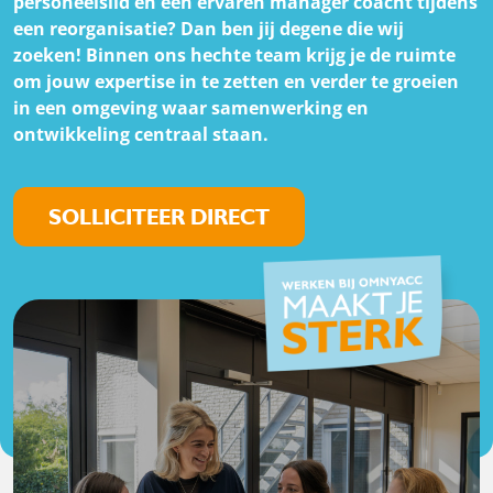
personeelslid en een ervaren manager coacht tijdens
een reorganisatie? Dan ben jij degene die wij
zoeken! Binnen ons hechte team krijg je de ruimte
om jouw expertise in te zetten en verder te groeien
in een omgeving waar samenwerking en
ontwikkeling centraal staan.
SOLLICITEER DIRECT