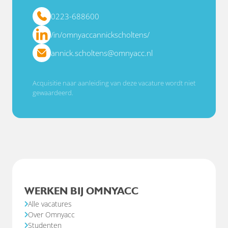
0223-688600
/in/omnyaccannickscholtens/
annick.scholtens@omnyacc.nl
Acquisitie naar aanleiding van deze vacature wordt niet
gewaardeerd.
WERKEN BIJ OMNYACC
Alle vacatures
Over Omnyacc
Studenten