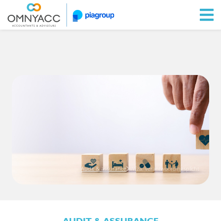
Ga naar Omnyacc.nl
Audit & assurance
Wtza: verantwoordingsplicht
AUDIT & ASSURANCE